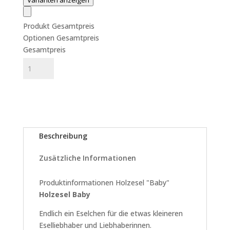
Varianten anzeigen
Produkt Gesamtpreis
Optionen Gesamtpreis
Gesamtpreis
Holztier
In den Warenkorb
Modell
Holzesel
„Muli“
100
Menge
Beschreibung
Zusätzliche Informationen
Produktinformationen Holzesel "Baby"
Holzesel Baby
Endlich ein Eselchen für die etwas kleineren
Eselliebhaber und Liebhaberinnen.